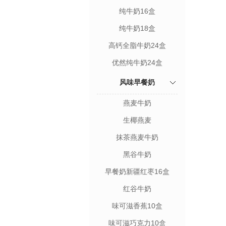
纯牛奶16盒
纯牛奶18盒
高钙全脂牛奶24盒
优然纯牛奶24盒
风味早餐奶
燕麦牛奶
生椰燕麦
抹茶燕麦牛奶
黑谷牛奶
早餐奶新疆红枣16盒
红谷牛奶
味可滋香蕉10盒
味可滋巧克力10盒