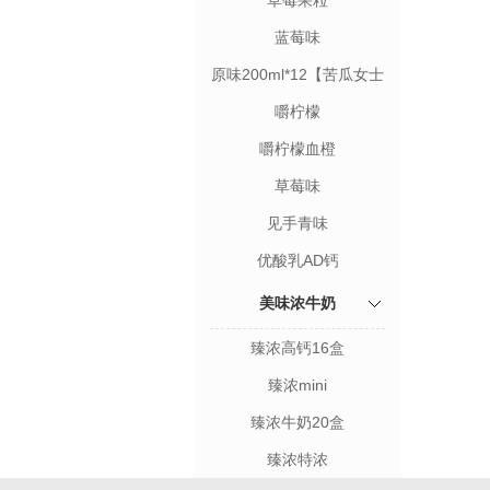
草莓果粒
蓝莓味
原味200ml*12【苦瓜女士
限定装】
嚼柠檬
嚼柠檬血橙
草莓味
见手青味
优酸乳AD钙
美味浓牛奶
臻浓高钙16盒
臻浓mini
臻浓牛奶20盒
臻浓特浓