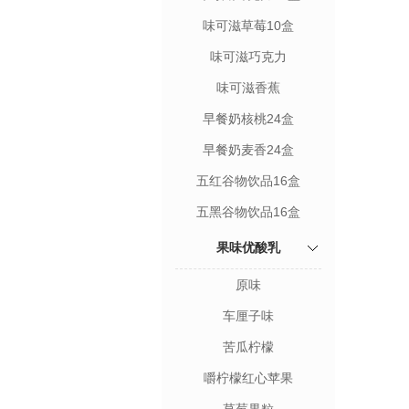
味可滋草莓10盒
味可滋巧克力
味可滋香蕉
早餐奶核桃24盒
早餐奶麦香24盒
五红谷物饮品16盒
五黑谷物饮品16盒
果味优酸乳
原味
车厘子味
苦瓜柠檬
嚼柠檬红心苹果