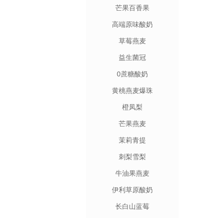
芒果百香果
高端原味酸奶
草莓燕麦
益生菌冠
0蔗糖酸奶
黄桃燕麦爆珠
橙凤梨
芒果燕麦
茉莉青提
刺梨雪梨
牛油果燕麦
伊利草原酸奶
长白山蓝莓