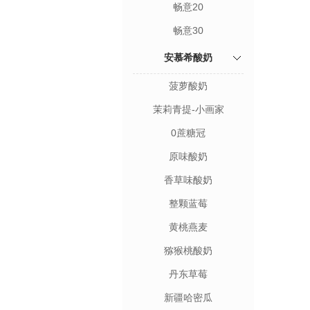
畅意20
畅意30
安慕希酸奶
菠萝酸奶
茉莉青提-小画家
0蔗糖冠
原味酸奶
香草味酸奶
整颗蓝莓
黄桃燕麦
猕猴桃酸奶
丹东草莓
新疆哈密瓜